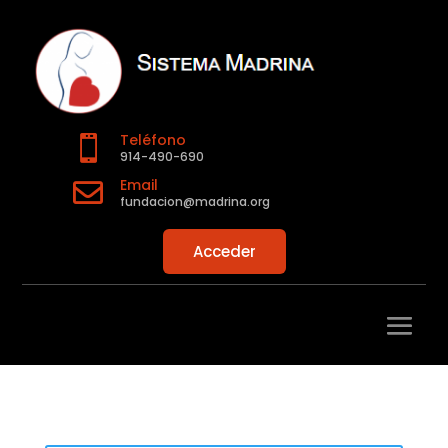
Teléfono

914-490-690
Email

fundacion@madrina.org
Acceder