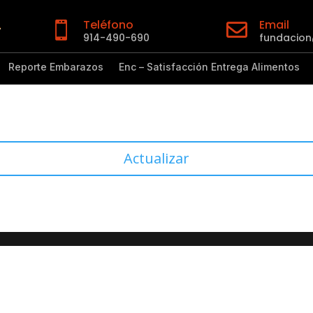
Teléfono
Email


914-490-690
fundacio
Reporte Embarazos
Enc – Satisfacción Entrega Alimentos
Actualizar