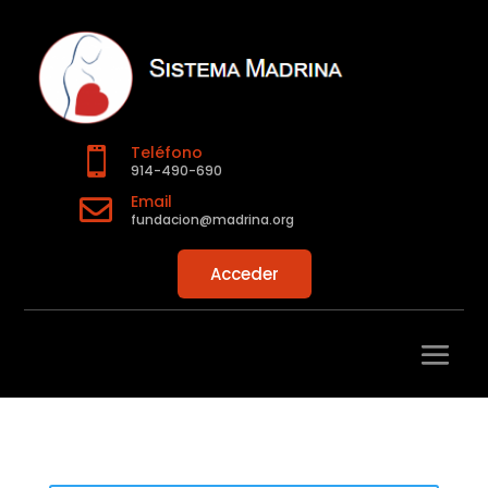
Teléfono

914-490-690
Email

fundacion@madrina.org
Acceder