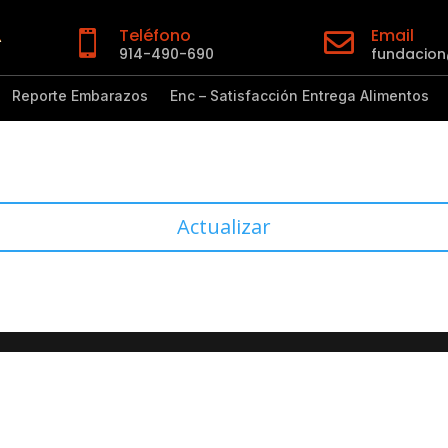
Teléfono
Email


914-490-690
fundacio
Reporte Embarazos
Enc – Satisfacción Entrega Alimentos
Actualizar