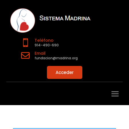
Teléfono

914-490-690
Email

fundacion@madrina.org
Acceder