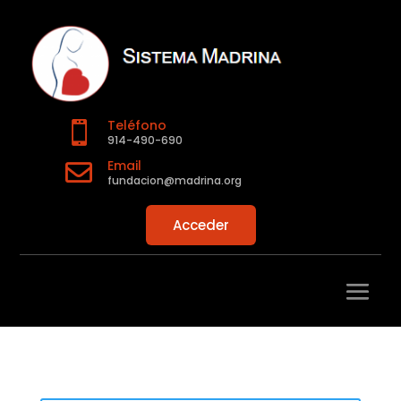
Teléfono

914-490-690
Email

fundacion@madrina.org
Acceder