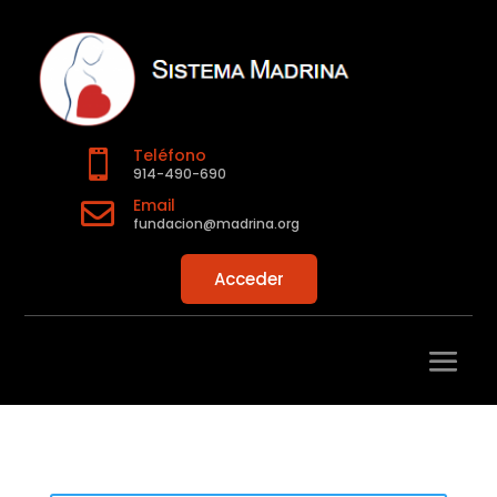
Teléfono

914-490-690
Email

fundacion@madrina.org
Acceder