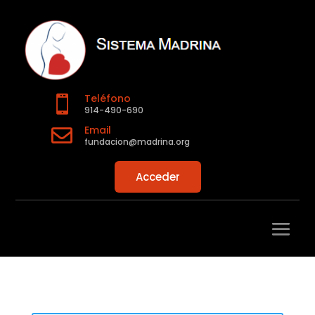
Teléfono

914-490-690
Email

fundacion@madrina.org
Acceder