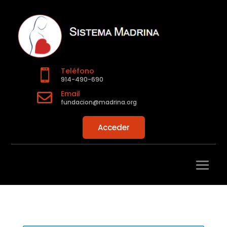
Teléfono

914-490-690
Email

fundacion@madrina.org
Acceder