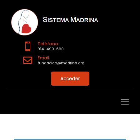
Teléfono

914-490-690
Email

fundacion@madrina.org
Acceder