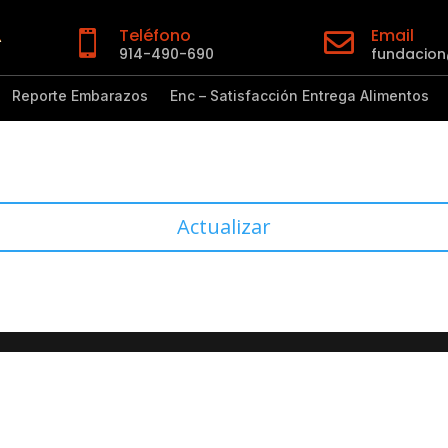
Teléfono
Email


914-490-690
fundacio
Reporte Embarazos
Enc – Satisfacción Entrega Alimentos
Actualizar