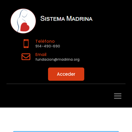
Teléfono

914-490-690
Email

fundacion@madrina.org
Acceder