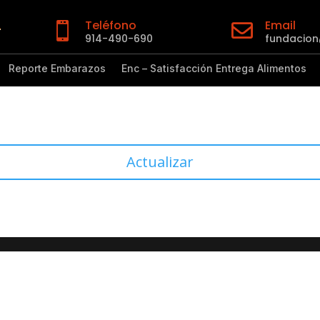
Teléfono
Email


914-490-690
fundacio
Reporte Embarazos
Enc – Satisfacción Entrega Alimentos
Actualizar