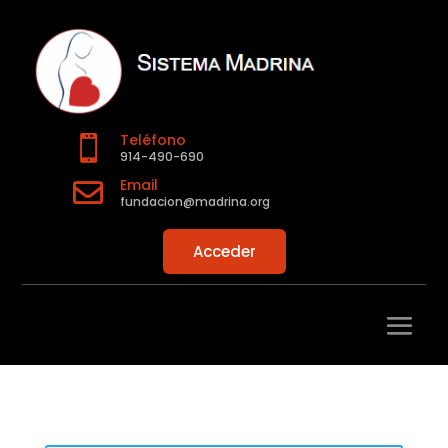
Teléfono

914-490-690
Email

fundacion@madrina.org
Acceder