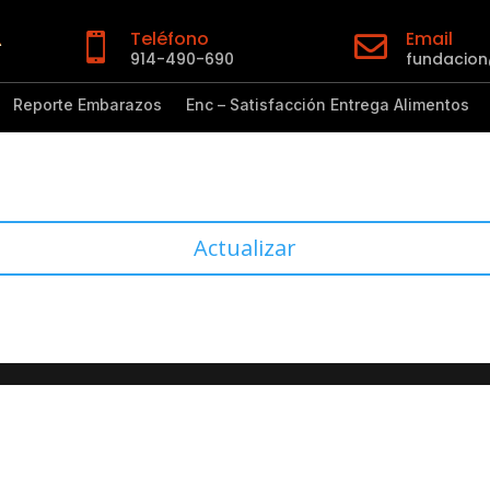
Teléfono
Email


914-490-690
fundacio
Reporte Embarazos
Enc – Satisfacción Entrega Alimentos
Actualizar