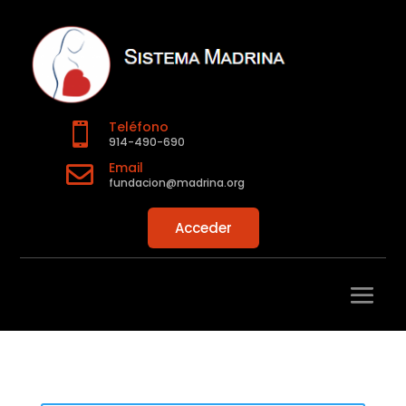
Teléfono

914-490-690
Email

fundacion@madrina.org
Acceder