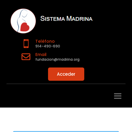
Teléfono

914-490-690
Email

fundacion@madrina.org
Acceder