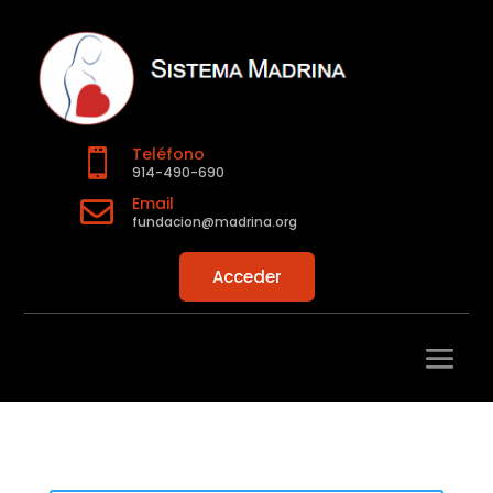
Teléfono

914-490-690
Email

fundacion@madrina.org
Acceder