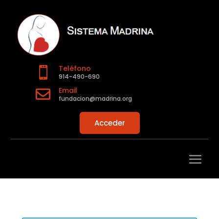
Teléfono

914-490-690
Email

fundacion@madrina.org
Acceder