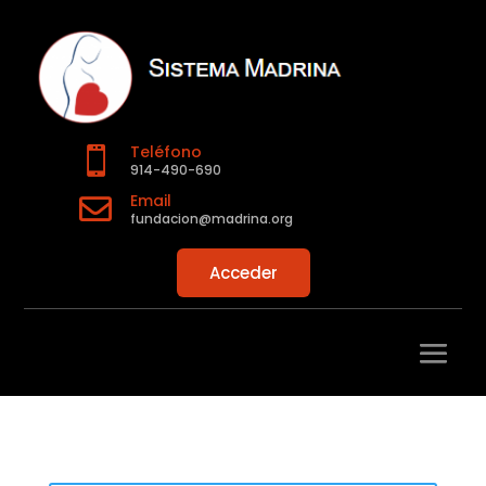
Teléfono

914-490-690
Email

fundacion@madrina.org
Acceder