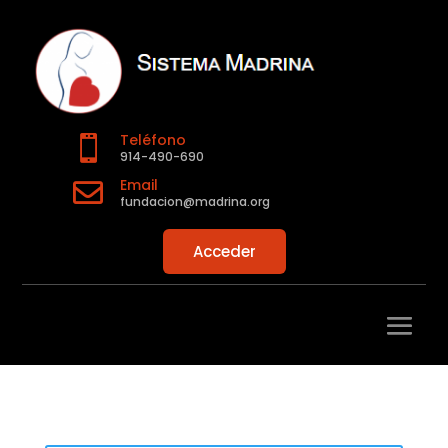
Teléfono

914-490-690
Email

fundacion@madrina.org
Acceder