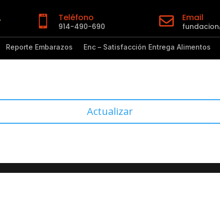
Teléfono
Email


914-490-690
fundacio
Reporte Embarazos
Enc – Satisfacción Entrega Alimentos
Actualizar