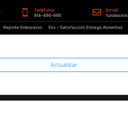
Teléfono
Email


914-490-690
fundacio
Reporte Embarazos
Enc – Satisfacción Entrega Alimentos
Actualizar