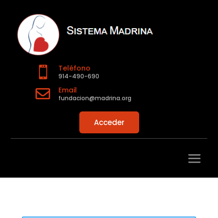
Teléfono

914-490-690
Email

fundacion@madrina.org
Acceder