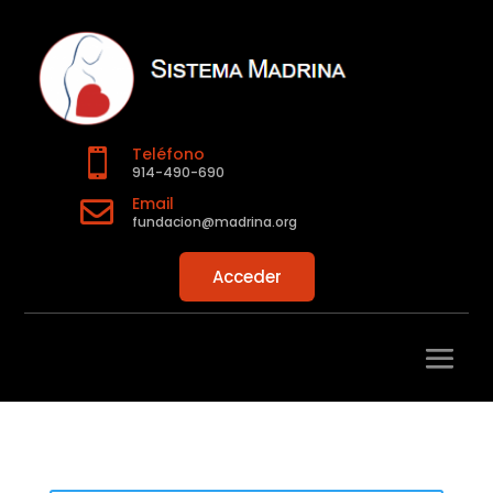
Teléfono

914-490-690
Email

fundacion@madrina.org
Acceder