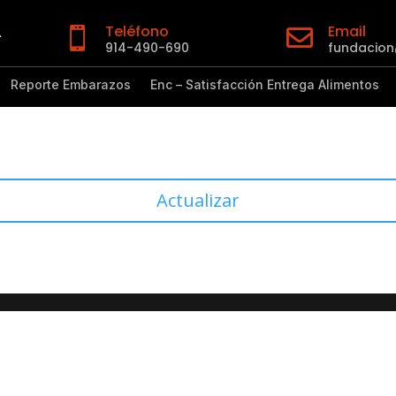
Teléfono
Email


914-490-690
fundacio
Reporte Embarazos
Enc – Satisfacción Entrega Alimentos
Actualizar