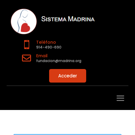
Teléfono

914-490-690
Email

fundacion@madrina.org
Acceder