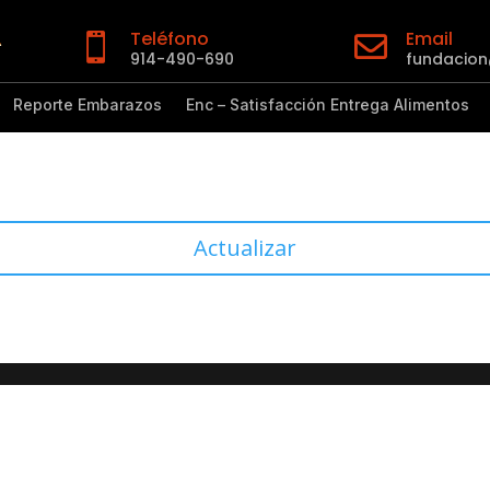
Teléfono
Email


914-490-690
fundacio
Reporte Embarazos
Enc – Satisfacción Entrega Alimentos
Actualizar