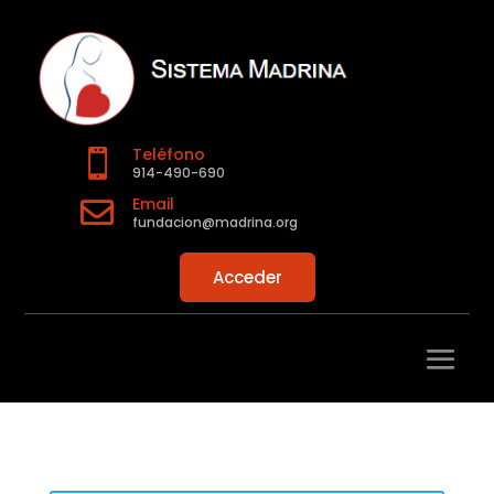
Teléfono

914-490-690
Email

fundacion@madrina.org
Acceder