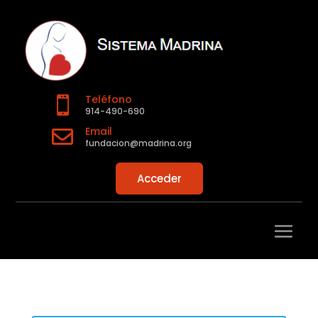
Teléfono

914-490-690
Email

fundacion@madrina.org
Acceder