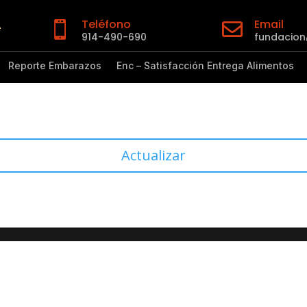
Teléfono
Email


914-490-690
fundacio
Reporte Embarazos
Enc – Satisfacción Entrega Alimentos
Actualizar