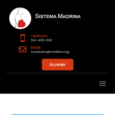
Teléfono

914-490-690
Email

fundacion@madrina.org
Acceder