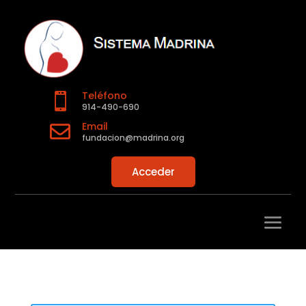
Teléfono

914-490-690
Email

fundacion@madrina.org
Acceder