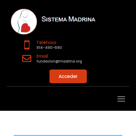
Teléfono

914-490-690
Email

fundacion@madrina.org
Acceder