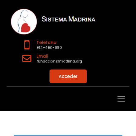
Teléfono

914-490-690
Email

fundacion@madrina.org
Acceder