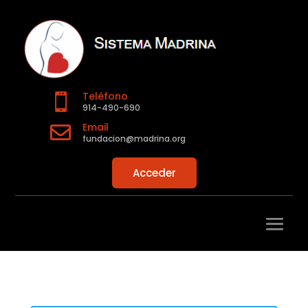
Teléfono

914-490-690
Email

fundacion@madrina.org
Acceder