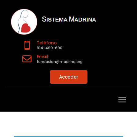
Teléfono

914-490-690
Email

fundacion@madrina.org
Acceder