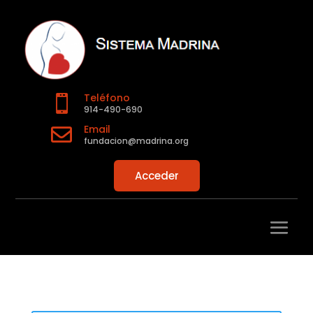
Teléfono

914-490-690
Email

fundacion@madrina.org
Acceder