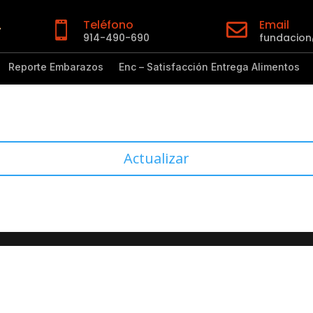
Teléfono
Email


914-490-690
fundacio
Reporte Embarazos
Enc – Satisfacción Entrega Alimentos
Actualizar