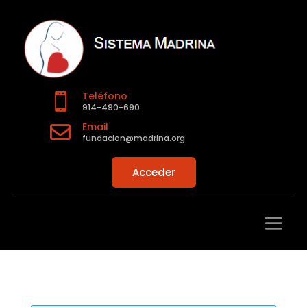
Teléfono

914-490-690
Email

fundacion@madrina.org
Acceder