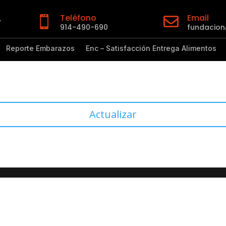
Teléfono
Email


914-490-690
fundacio
Reporte Embarazos
Enc – Satisfacción Entrega Alimentos
Actualizar