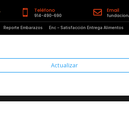
Teléfono
Email


914-490-690
fundacio
Reporte Embarazos
Enc – Satisfacción Entrega Alimentos
Actualizar