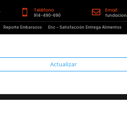
Teléfono
Email


914-490-690
fundacio
Reporte Embarazos
Enc – Satisfacción Entrega Alimentos
Actualizar