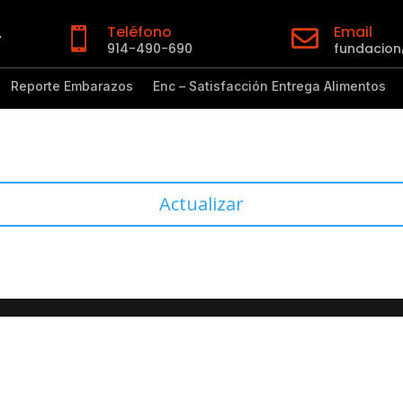
Teléfono
Email


914-490-690
fundacio
Reporte Embarazos
Enc – Satisfacción Entrega Alimentos
Actualizar