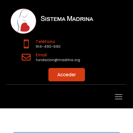
Teléfono

914-490-690
Email

fundacion@madrina.org
Acceder