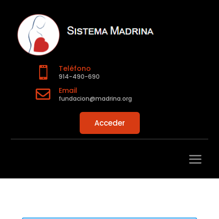
Teléfono

914-490-690
Email

fundacion@madrina.org
Acceder