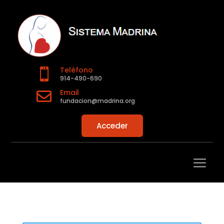
Teléfono

914-490-690
Email

fundacion@madrina.org
Acceder