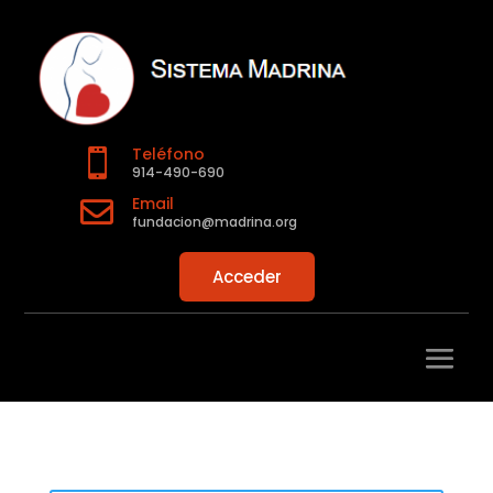
Teléfono

914-490-690
Email

fundacion@madrina.org
Acceder