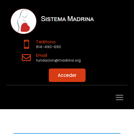
Teléfono

914-490-690
Email

fundacion@madrina.org
Acceder