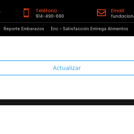
Teléfono
Email


914-490-690
fundacio
Reporte Embarazos
Enc – Satisfacción Entrega Alimentos
Actualizar